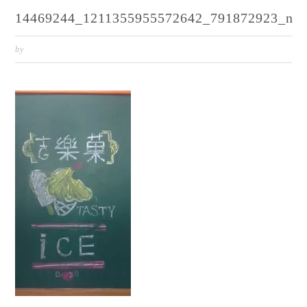
14469244_1211355955572642_791872923_n
by