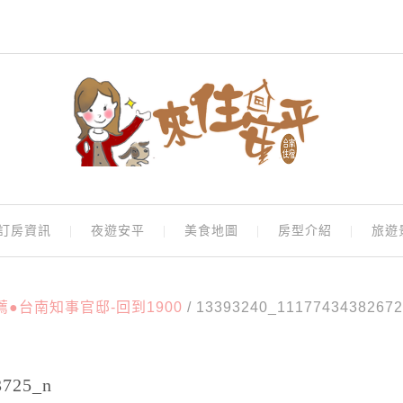
訂房資訊
夜遊安平
美食地圖
房型介紹
旅遊
●台南知事官邸-回到1900
/
13393240_11177434382672
3725_n