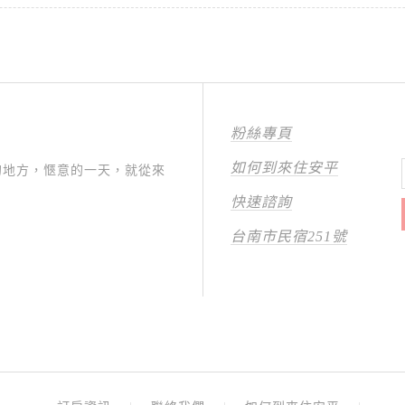
粉絲專頁
如何到來住安平
的地方，愜意的一天，就從來
快速諮詢
台南市民宿251號