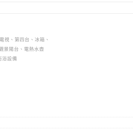
漿電視、第四台、冰箱、
觀景陽台、電熱水壺
衛浴設備