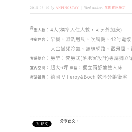
by
filed under:
2015-03-10
ANPINGSTAY
房間資訊設定
房
：4人(標準入住人數，
可另外加床
)
型人數
：早餐、盥洗用具、吹風機、42吋電
住宿包含
大金變頻冷氣、
無線網路、觀景窗、
：房型：套房式(落地窗設計)專屬獨立
客房簡介
：超大6坪
：獨立筒舒適雙人床
室內空間
床型
：
德國 Villeroy&Boch 乾溼分離衛浴
衛浴設備
分享此文：