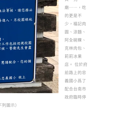
廟⋯⋯，吃
的更是不
少，福記肉
圓、涼麵、
阿全碗粿、
克林肉包、
莉莉冰果
店。 位於府
前路上的忠
義國小爲了
配合台南市
政府臨時停
下列圖示）