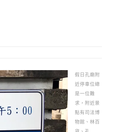
假日孔廟附
近停車位總
是一位難
求，附近景
點有司法博
物館、林百
貨、孔