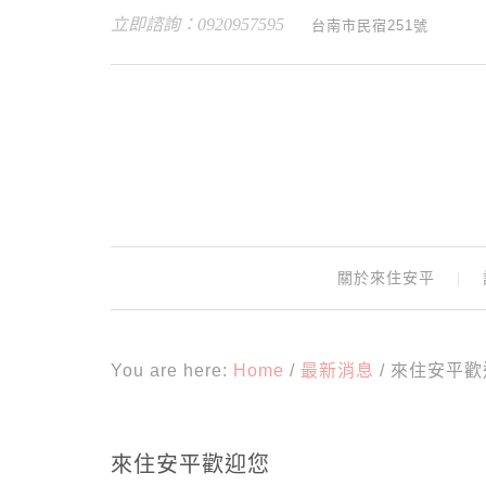
立即諮詢：0920957595
台南市民宿251號
關於來住安平
You are here:
Home
/
最新消息
/
來住安平歡
來住安平歡迎您