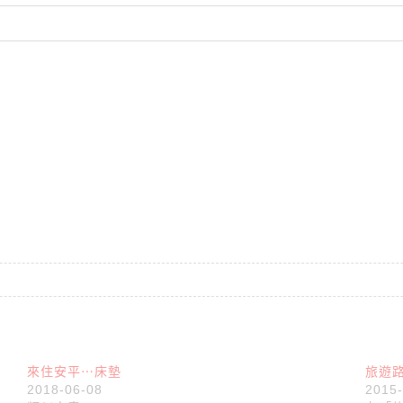
來住安平⋯床墊
旅遊
2018-06-08
2015