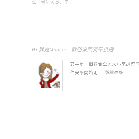
在「最新消息」中
Hi,我是Maggie，歡迎來到安平旅遊
安平是一個適合全家大小來遨遊
住安平開始吧。
閱讀更多…