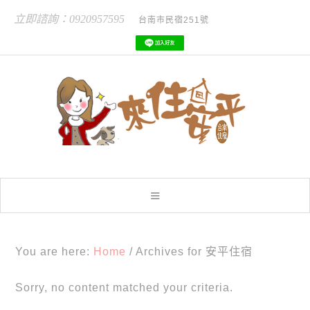
立即諮詢：0920957595
台南市民宿251號
You are here:
Home
/
Archives for 安平住宿
Sorry, no content matched your criteria.