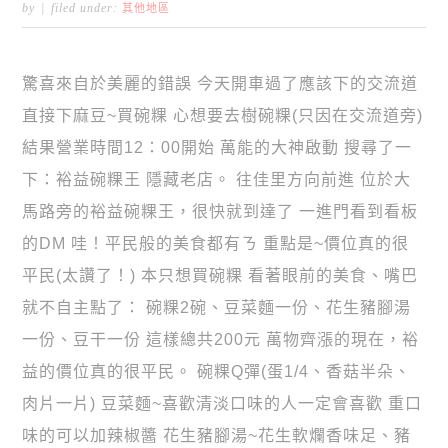
by
filed under:
其他地區
驚喜來自於美麗的錯誤 今天開車過了應該下的交流道
直接下麻豆~買碗粿 心想要去樹碗粿(只因在交流道旁)
結果營業時間12：00開始 萬能的大神啟動 搜尋了一
下：裕益碗粿王 隱藏老店。 往佳里方向前進 位於大
馬路旁的裕益碗粿王，很快就到達了 一進門看到看板
的DM 哇！平民般的美食都有ㄋ 重點是~價位真的很
平民(太讚了！) 本只想買碗粿 看著眼前的美食、嘴巴
就不自主點了： 碗粿2碗、豆菜麵一份、花生豬腳湯
一份、豆干一份 這樣總共200元 萬物齊漲的現在，裕
益的價位真的很平民。 碗粿Q彈(蛋1/4、香菇半朵、
肉片一片) 豆菜麵~喜歡清淡口味的人一定會喜歡 重口
味的可以加辣椒醬 花生豬腳湯~花生軟爛香味足、豬