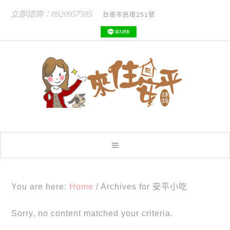
立即諮詢：0920957595
台南市民宿251號
You are here:
Home
/
Archives for 安平小吃
Sorry, no content matched your criteria.